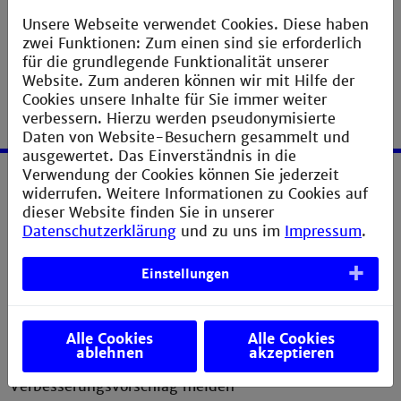
Abb. Richtiges Händewaschen zum Download!
Unsere Webseite verwendet Cookies. Diese haben
zwei Funktionen: Zum einen sind sie erforderlich
für die grundlegende Funktionalität unserer
Website. Zum anderen können wir mit Hilfe der
Cookies unsere Inhalte für Sie immer weiter
verbessern. Hierzu werden pseudonymisierte
Daten von Website-Besuchern gesammelt und
ausgewertet. Das Einverständnis in die
Verwendung der Cookies können Sie jederzeit
widerrufen. Weitere Informationen zu Cookies auf
Service
dieser Website finden Sie in unserer
Datenschutzerklärung
und zu uns im
Impressum
.
Erklärung zur Barrierefreiheit
Impressum
Einstellungen
Datenschutzerklärung
Sitemap
Alle Cookies
Alle Cookies
ablehnen
akzeptieren
Anfahrt
Verbesserungsvorschlag melden