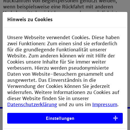
Rückfahrten von Begleitpersonen genutzt werden,
wenn beispielsweise eine Rückfahrt mit anderen
Verkehrsmitteln nicht bzw. nur schwer möglich ist.
Für die Fahrtkosten von Begleitpersonen zurück an
Hinweis zu Cookies
den Unfall-/Ausgangsort kommt die UKBW auf.
Unsere Webseite verwendet Cookies. Diese haben
zwei Funktionen: Zum einen sind sie erforderlich
Formulare
für die grundlegende Funktionalität unserer
(nur nach Anmeldung sichtbar)
Website. Zum anderen können wir mit Hilfe der
Cookies unsere Inhalte für Sie immer weiter
verbessern. Hierzu werden pseudonymisierte
Daten von Website-Besuchern gesammelt und
ausgewertet. Das Einverständnis in die
Verwendung der Cookies können Sie jederzeit
widerrufen. Weitere Informationen zu Cookies auf
dieser Website finden Sie in unserer
Datenschutzerklärung
und zu uns im
Impressum
.
Einstellungen
Service