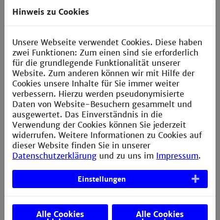
Hinweis zu Cookies
Erreichbarkeit
Unsere Webseite verwendet Cookies. Diese haben
Erreichbarkeiten bis auf Weiteres:
zwei Funktionen: Zum einen sind sie erforderlich
für die grundlegende Funktionalität unserer
Dienstleistungszentrum für Technik und Medien
Website. Zum anderen können wir mit Hilfe der
a.schiefelbein@th-mannheim.de
Cookies unsere Inhalte für Sie immer weiter
verbessern. Hierzu werden pseudonymisierte
Gebäudemanagement und Planung
Daten von Website-Besuchern gesammelt und
gebaeudemanagement@th-mannheim.de
ausgewertet. Das Einverständnis in die
Verwendung der Cookies können Sie jederzeit
Standortentwicklung
widerrufen. Weitere Informationen zu Cookies auf
standortentwicklung@th-mannheim.de
dieser Website finden Sie in unserer
Datenschutzerklärung
und zu uns im
Impressum
.
Hausdienst
hausdienst@th-mannheim.de
Einstellungen
Reinigungsdienst
reinigungsdienst@th-mannheim.de
Alle Cookies
Alle Cookies