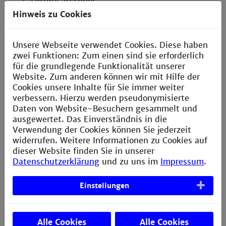
Hinweis zu Cookies
Austausch Fenster und Außentüren
Ausstehend
Unsere Webseite verwendet Cookies. Diese haben
zwei Funktionen: Zum einen sind sie erforderlich
Brandschutzertüchtigung
für die grundlegende Funktionalität unserer
Website. Zum anderen können wir mit Hilfe der
flächendeckende Brandmeldeanlage
Cookies unsere Inhalte für Sie immer weiter
verbessern. Hierzu werden pseudonymisierte
Erneuerung der Sanitärobjekte und Heizung
Daten von Website-Besuchern gesammelt und
ausgewertet. Das Einverständnis in die
Neuaustattung der Labor- und Seminarräume
Verwendung der Cookies können Sie jederzeit
widerrufen. Weitere Informationen zu Cookies auf
dieser Website finden Sie in unserer
Datenschutzerklärung
und zu uns im
Impressum
.
Aula
Im Rahmen dieser Maßnahme werden in der Aula
Einstellungen
die Fenster ausgetauscht
Alle Cookies
Alle Cookies