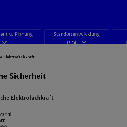
nt u. Planung
Standortentwicklung
(SOE)
e Elektrofachkraft
he Sicherheit
che Elektrofachkraft
ovanni
att
006