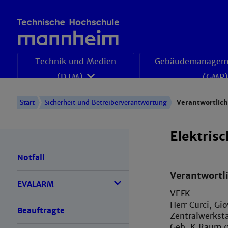
Technik und Medien
Gebäudemanageme
(DTM)
(GMP)
Start
Sicherheit und Betreiberverantwortung
Verantwortlich
Elektrisc
Notfall
Verantwortli
EVALARM
VEFK
Herr Curci, Gi
Beauftragte
Zentralwerkst
Geb. K Raum 