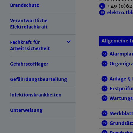
Brandschutz
+49 (0)62
elektro.t
Verantwortliche
Elektrofachkraft
Allgemeine 
Fachkraft für
Arbeitssicherheit
Alarmplan
Organigra
Gefahrstofflager
Anlage 5 
Gefährdungsbeurteilung
Erstprüfu
Infektionskrankheiten
Wartungsa
Unterweisung
Merkblatt
Grundsät