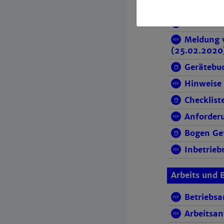
Frageboge
Übersicht
Meldung 
(25.02.2020
Gerätebuc
Hinweise
Checklist
Anforderu
Bogen Ge
Inbetrieb
Arbeits und 
Betriebsa
Arbeitsan