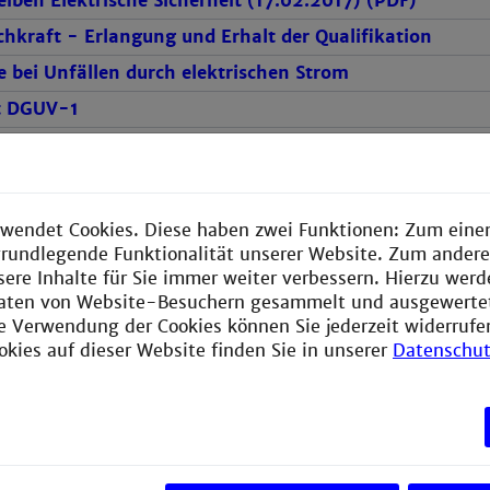
iben Elektrische Sicherheit (17.02.2017) (PDF)
chkraft - Erlangung und Erhalt der Qualifikation
fe bei Unfällen durch elektrischen Strom
t DGUV-1
 Elektrounfälle
Umgang mit Elektrischen Arbeitsmitteln (17.02.2017) 
wendet Cookies. Diese haben zwei Funktionen: Zum einen
e grundlegende Funktionalität unserer Website. Zum ander
sere Inhalte für Sie immer weiter verbessern. Hierzu wer
aten von Website-Besuchern gesammelt und ausgewerte
ngsbeurteilung
ie Verwendung der Cookies können Sie jederzeit widerrufe
ahrzeug Fahrzeug TÜV
okies auf dieser Website finden Sie in unserer
Datenschut
chrift 3 UVV Elektrische Anlagen und Betriebsmittel
) (PDF)