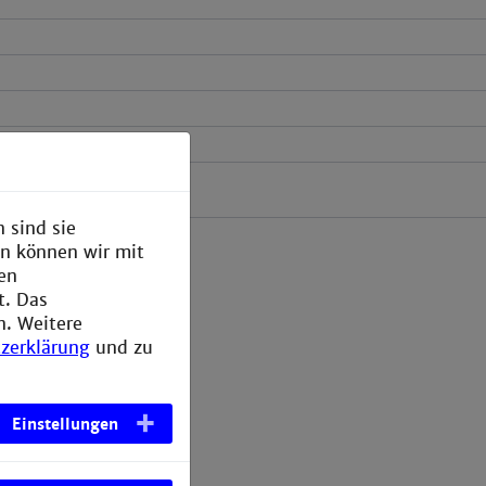
(PDF)
 sind sie
en können wir mit
den
t. Das
n. Weitere
zerklärung
und zu
Einstellungen