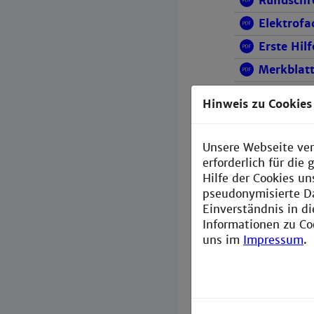
Rundschre
Elektrofa
Erste Hil
Merkblat
Merkblatt
Hinweis zu Cookies
Tipps im 
Unsere Webseite ver
erforderlich für di
Vorschriften
Hilfe der Cookies un
pseudonymisierte D
Gefährdu
Einverständnis in d
Elektrof
Informationen zu Co
uns im
Impressum
.
DGUV Vors
(27.02.2020
Checklisten