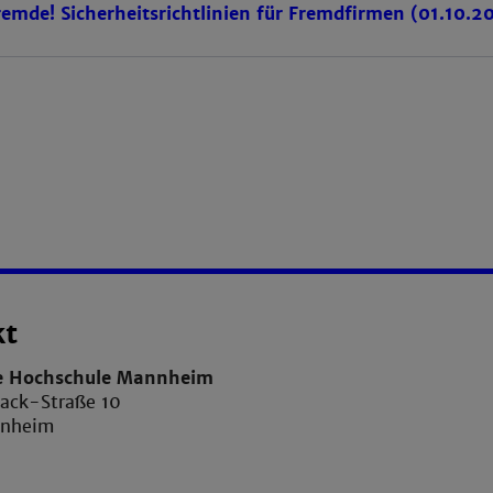
remde! Sicherheitsrichtlinien für Fremdfirmen (01.10.2
kt
e Hochschule Mannheim
sack-Straße 10
nnheim