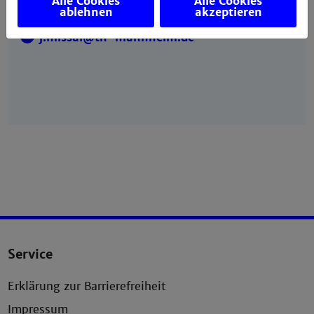
Alle Cookies
Alle Cookies
Gebäude X, Raum
X413
ablehnen
akzeptieren
j.missal@th-mannheim.de
Service
Erklärung zur Barrierefreiheit
Impressum