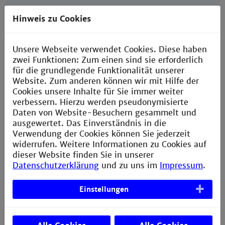
Hinweis zu Cookies
Unsere Webseite verwendet Cookies. Diese haben
Anton Weise
zwei Funktionen: Zum einen sind sie erforderlich
für die grundlegende Funktionalität unserer
Gebäude X, Raum
X413
Website. Zum anderen können wir mit Hilfe der
weise@th-mannheim.de
Cookies unsere Inhalte für Sie immer weiter
verbessern. Hierzu werden pseudonymisierte
+49 152 03282944
Daten von Website-Besuchern gesammelt und
ausgewertet. Das Einverständnis in die
Verwendung der Cookies können Sie jederzeit
widerrufen. Weitere Informationen zu Cookies auf
dieser Website finden Sie in unserer
Datenschutzerklärung
und zu uns im
Impressum
.
Einstellungen
Jona Missal