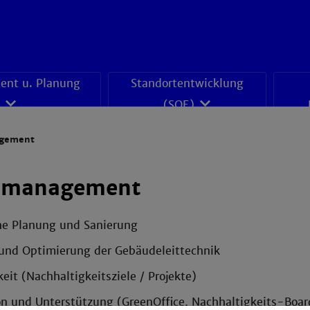
nt u. Planung
Standortentwicklung
(SOE)
gement
emanagement
he Planung und Sanierung
und Optimierung der Gebäudeleittechnik
eit (Nachhaltigkeitsziele / Projekte)
on und Unterstützung (GreenOffice, Nachhaltigkeits-Boar