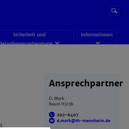
Suchbegr
Suche
starten
Sicherheit und
Informationen
Betreiberverantwortung
Ansprechpartner
D. Mork
Raum H313b
292-6407
d.mork@th-mannheim.de
d,