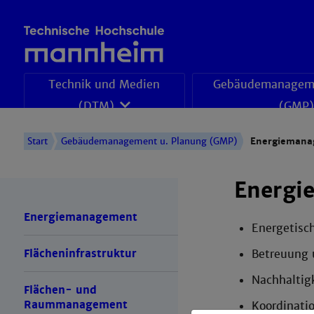
Technik und Medien
Gebäudemanageme
(DTM)
(GMP)
Start
Gebäudemanagement u. Planung (GMP)
Energiemana
Energi
Energiemanagement
Energetisc
Flächeninfrastruktur
Betreuung 
Nachhaltigk
Flächen- und
Raummanagement
Koordinati