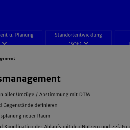
nt u. Planung
Standortentwicklung
(SOE)
gement
smanagement
on aller Umzüge / Abstimmung mit DTM
 Gegenstände definieren
gsplanung neuer Raum
d Koordination des Ablaufs mit den Nutzern und ggf. Fr