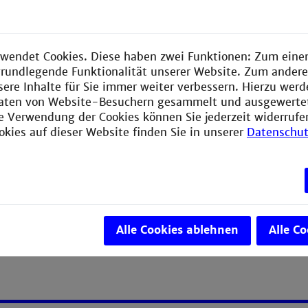
ng und ggf. Prüfung von Dritten veranlassen
ereitung und -realisierung
wendet Cookies. Diese haben zwei Funktionen: Zum einen
hbereitung und Entsorgung
e grundlegende Funktionalität unserer Website. Zum ander
sere Inhalte für Sie immer weiter verbessern. Hierzu wer
aten von Website-Besuchern gesammelt und ausgewerte
ie Verwendung der Cookies können Sie jederzeit widerrufe
okies auf dieser Website finden Sie in unserer
Datenschut
Alle Cookies ablehnen
Alle C