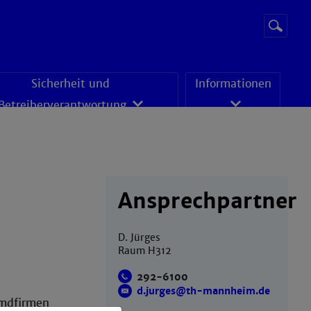
Suchbegr
Suche
starten
Sicherheit und
Informationen
Betreiberverantwortung
Ansprechpartner
D. Jürges
Raum H312
292-6100
d.jurges@th-mannheim.de
emdfirmen