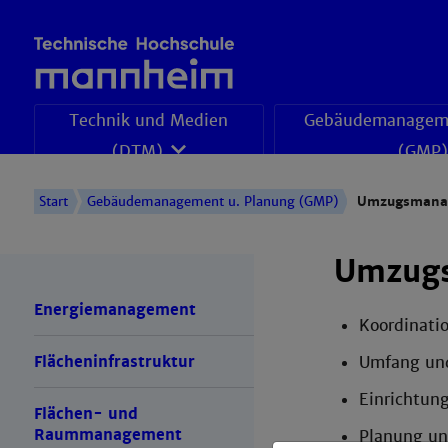
Technik und Medien
Gebäudemanageme
(DTM)
(GMP)
Start
Gebäudemanagement u. Planung (GMP)
Umzugsmana
Umzug
Energiemanagement
Koordinati
Flächeninfrastruktur
Umfang und
Einrichtun
Flächen- und
Raummanagement
Planung un