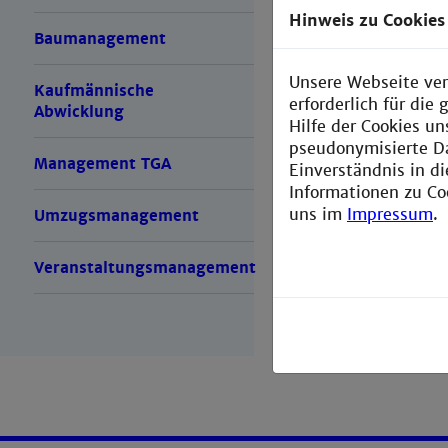
Hinweis zu Cookies
Einbeziehu
Baumanagement
Umzugsvorb
Unsere Webseite ver
Kaufmännische
Umzugsnac
erforderlich für di
Abwicklung
Hilfe der Cookies un
pseudonymisierte D
Management TGA
Einverständnis in d
Informationen zu Co
uns im
Impressum
.
Umzugsmanagement
Veranstaltungsmanagement